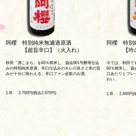
阿櫻 特別純米無濾過原酒
阿櫻 特別
【超旨辛口】（火入れ）
【吟の精
秋田「酒こまち」を60％精米し、協会901号酵母仕込
今では、秋田で
みの特別純米原酒、辛口仕込みのキレの良さと米の旨
60％精米し、協
みが十分に味わえる、辛口ファン必飲のお酒。
口あたりとフレ
わい。
1.8l 2,700円(税込2,970円)
1.8l 2,600円(